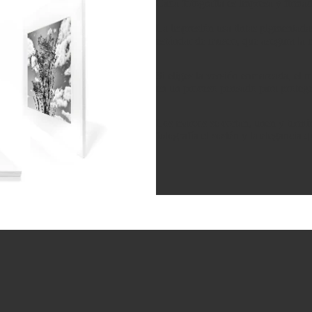
Cada fotografía es impresa y firma
La impresión usa tintas pigmentad
estándar de museo, que asegura la m
Si eliges la versión enmarcada, el 
en un proceso pensado para protege
Los marcos se cortan, unen y termin
fotografía el sostén y la elegancia 
Política de privacidad