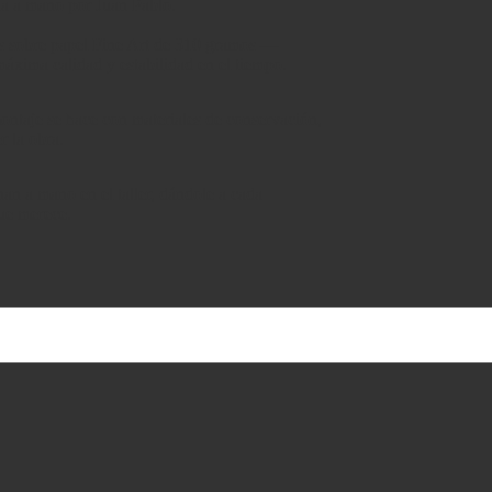
da a mano por Juan Pablo.
as sobre papel Fine Art de 310 gramos —
áxima calidad y estabilidad en el tiempo.
montaje se hace con materiales de conservación,
r la obra.
an a mano en el taller, dándole a cada
que merece.