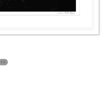
/
1
5