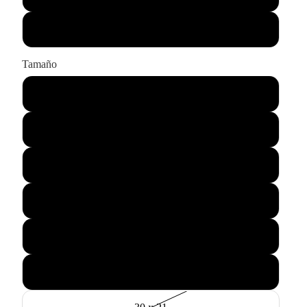
Sólo impresión
Tamaño
43 x 33
55 x 45
75 x 60
90 x 65
115 x 85
145 x 105