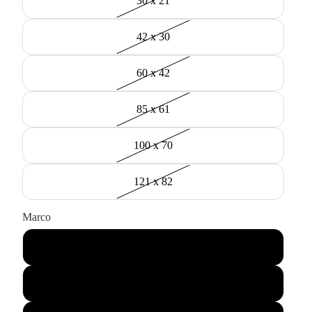
30 x 21
42 x 30
60 x 42
85 x 61
100 x 70
121 x 82
Marco
Negro
Madera