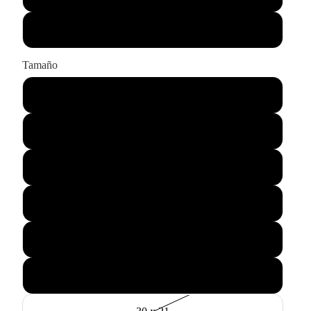
Sólo impresión
Tamaño
43 x 33
55 x 45
75 x 60
90 x 65
115 x 85
145 x 105