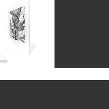
Cada fotografía es impresa y firma
La impresión usa tintas pigmentad
estándar de museo, que asegura la m
Si eliges la versión enmarcada, el 
en un proceso pensado para protege
Los marcos se cortan, unen y termin
fotografía el sostén y la elegancia 
Política de privacidad