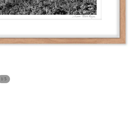
/
1
5