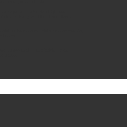
da a mano por Juan Pablo.
as sobre papel Fine Art de 310 gramos —
áxima calidad y estabilidad en el tiempo.
montaje se hace con materiales de conservación,
r la obra.
an a mano en el taller, dándole a cada
que merece.