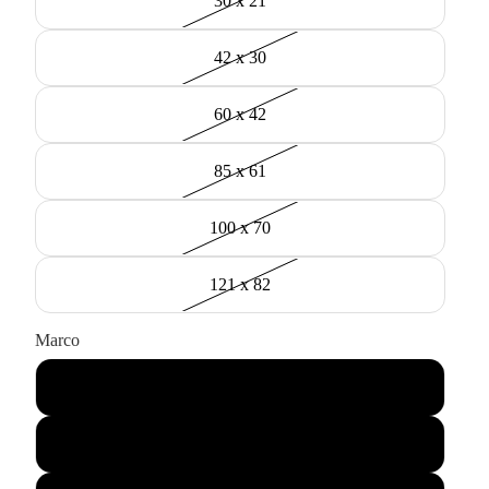
30 x 21
42 x 30
60 x 42
85 x 61
100 x 70
121 x 82
Marco
Negro
Madera