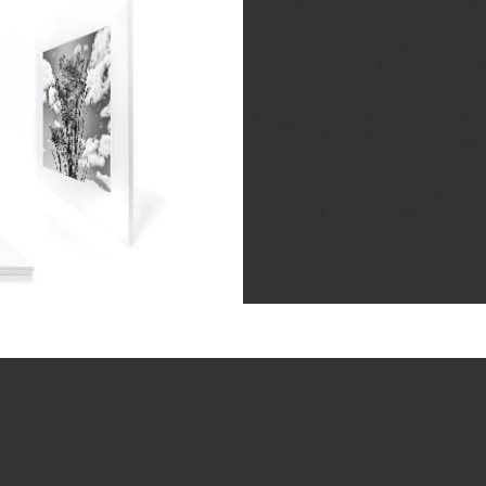
Cada fotografía es impresa y firma
La impresión usa tintas pigmentad
estándar de museo, que asegura la m
Si eliges la versión enmarcada, el 
en un proceso pensado para protege
Los marcos se cortan, unen y termin
fotografía el sostén y la elegancia 
Política de privacidad