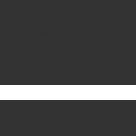
da a mano por Juan Pablo.
as sobre papel Fine Art de 310 gramos —
áxima calidad y estabilidad en el tiempo.
montaje se hace con materiales de conservación,
r la obra.
an a mano en el taller, dándole a cada
que merece.