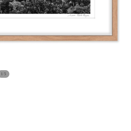
/
1
5