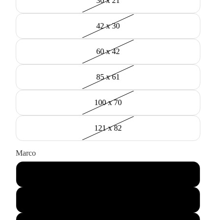
30 x 21
42 x 30
60 x 42
85 x 61
100 x 70
121 x 82
Marco
Negro
Madera