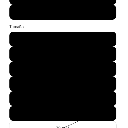
Sólo impresión
Tamaño
43 x 33
55 x 45
75 x 60
90 x 65
115 x 85
145 x 105