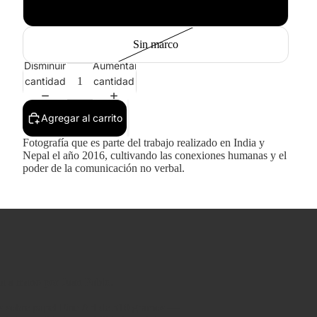
Blanco
Sin marco
Disminuir
Aumentar
cantidad
cantidad
Agregar al carrito
Fotografía que es parte del trabajo realizado en India y
Nepal el año 2016, cultivando las conexiones humanas y el
poder de la comunicación no verbal.
da a mano por Juan Pablo.
as sobre papel Fine Art de 310 gramos —