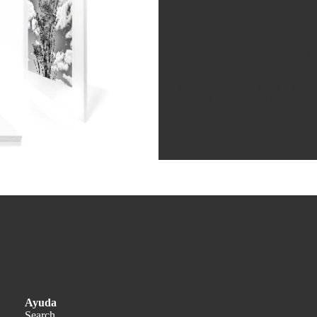
estándar de museo, que asegura la m
Si eliges la versión enmarcada, el 
en un proceso pensado para protege
Los marcos se cortan, unen y termin
fotografía el sostén y la elegancia 
Política de privacidad
Política de reembolso
Ayuda
Términos del servicio
Search