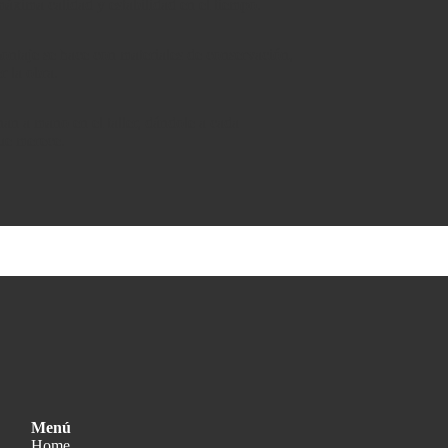
áxima calidad y estabilidad en el tiempo.
montaje se hace con materiales de conservación,
r la obra.
an a mano en el taller, dándole a cada
que merece.
Menú
Home