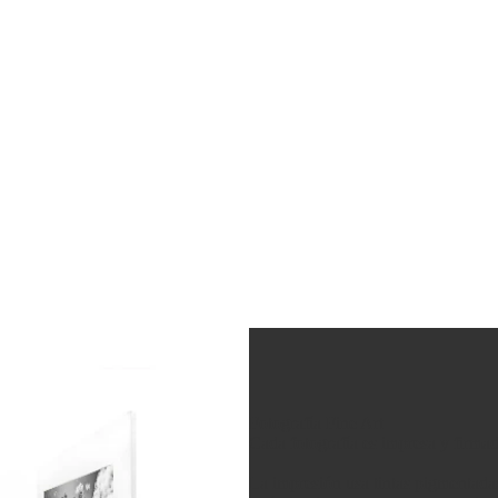
Fotografía Fine Art
Cada fotografía es impresa y firma
La impresión usa tintas pigmentad