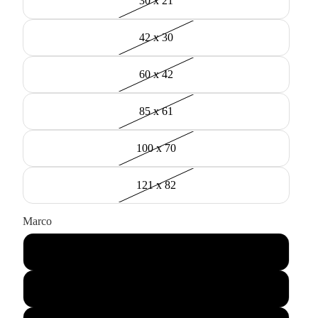
30 x 21
42 x 30
60 x 42
85 x 61
100 x 70
121 x 82
Marco
Negro
Madera