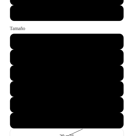
Sólo impresión
Tamaño
43 x 33
55 x 45
75 x 60
90 x 65
115 x 85
145 x 105