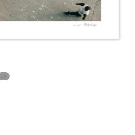
/
1
5