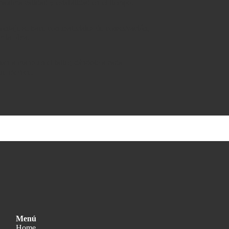
áxima calidad y estabilidad en el tiempo.
montaje se hace con materiales de conservación,
r la obra.
an a mano en el taller, dándole a cada
que merece.
Menú
Home