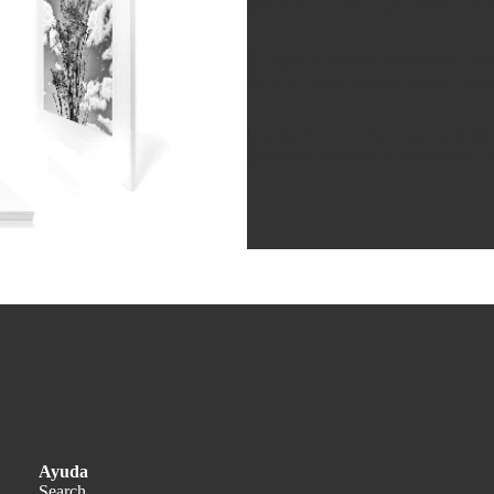
estándar de museo, que asegura la m
Si eliges la versión enmarcada, el 
en un proceso pensado para protege
Los marcos se cortan, unen y termin
fotografía el sostén y la elegancia 
Política de privacidad
Política de reembolso
Ayuda
Términos del servicio
Search