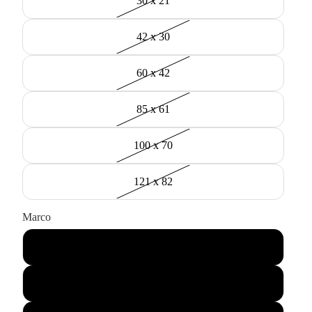
30 x 21
42 x 30
60 x 42
85 x 61
100 x 70
121 x 82
Marco
Negro
Madera