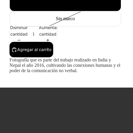
Blanco
Sin marco
Disminuir
Aumentar
cantidad
cantidad
Agregar al carrito
Fotografía que es parte del trabajo realizado en India y
Nepal el año 2016, cultivando las conexiones humanas y el
poder de la comunicación no verbal.
da a mano por Juan Pablo.
as sobre papel Fine Art de 310 gramos —