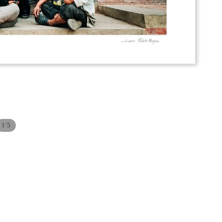
/
1
5