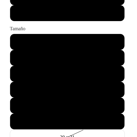
Sólo impresión
Tamaño
43 x 33
55 x 45
75 x 60
90 x 65
115 x 85
145 x 105