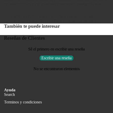
de conservación, en un proceso pensado para proteger la obra.
Los marcos se cortan, unen y terminan a mano en el taller,
dándole a cada fotografía el sostén y la elegancia que merece.
También te puede interesar
Reseñas de Clientes
Sé el primero en escribir una reseña
Escribir una reseña
No se encontraron elementos
Ayuda
Search
Terminos y condiciones