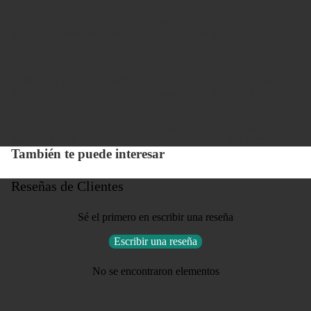
La impresión usa tintas pigmentadas sobre papel Fine Art de 310
gramos — estándar de museo, que asegura la máxima calidad y
estabilidad en el tiempo.
Si eliges la versión enmarcada, el montaje se hace con materiales
de conservación, en un proceso pensado para proteger la obra.
Los marcos se cortan, unen y terminan a mano en el taller,
dándole a cada fotografía el sostén y la elegancia que merece.
También te puede interesar
Reseñas de Clientes
Sé el primero en escribir una reseña
Escribir una reseña
No se encontraron elementos