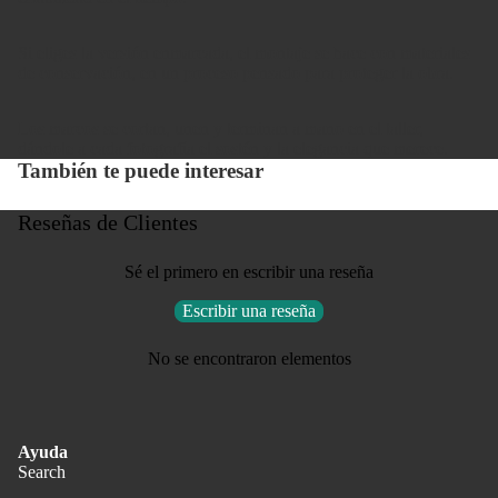
Si eliges la versión enmarcada, el montaje se hace con materiales
de conservación, en un proceso pensado para proteger la obra.
Los marcos se cortan, unen y terminan a mano en el taller,
dándole a cada fotografía el sostén y la elegancia que merece.
También te puede interesar
Reseñas de Clientes
Sé el primero en escribir una reseña
Escribir una reseña
No se encontraron elementos
Ayuda
Search