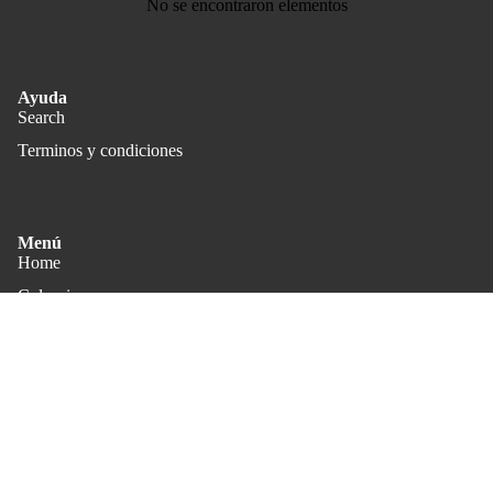
No se encontraron elementos
Ayuda
Search
Terminos y condiciones
Política de privacidad
Política de reembolso
Menú
Home
Términos del servicio
Política de envío
Colecciones
Información de contacto
Acerca de
© 2026
JP Reyes Fine Art Photography
,
Tecnología de Shopify
Términos y políticas
$65.000