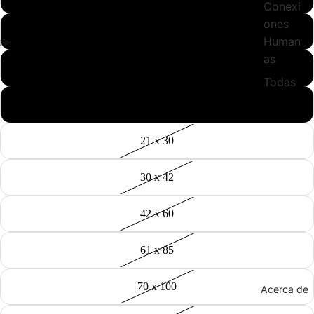
Conexi
ones
65 x 90
Human
as
85 x 115
Todas
105 x 145
21 x 30
30 x 42
42 x 60
61 x 85
70 x 100
Acerca de