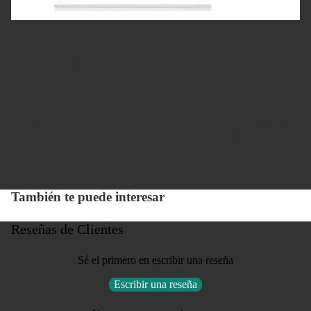
Fotografía Fine Art
Cada fotografía es impresa y firmada a mano por Juan Pablo.
La impresión usa tintas pigmentadas sobre papel Fine Art de 310
gramos — estándar de museo, que asegura la máxima calidad y
estabilidad en el tiempo.
Si eliges la versión enmarcada, el montaje se hace con materiales
de conservación, en un proceso pensado para proteger la obra.
Los marcos se cortan, unen y terminan a mano en el taller,
dándole a cada fotografía el sostén y la elegancia que merece.
También te puede interesar
Reseñas de Clientes
Sé el primero en escribir una reseña
Escribir una reseña