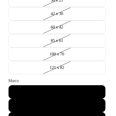
30 x 21
42 x 30
60 x 42
85 x 61
100 x 70
121 x 82
Marco
Negro
Madera