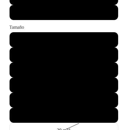
Sólo impresión
Tamaño
43 x 33
55 x 45
75 x 60
90 x 65
115 x 85
145 x 105