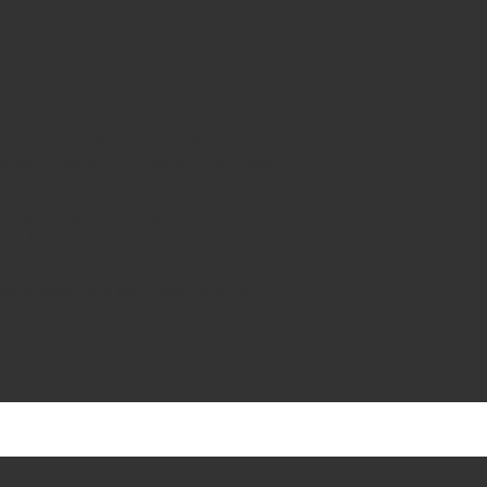
da a mano por Juan Pablo.
as sobre papel Fine Art de 310 gramos —
áxima calidad y estabilidad en el tiempo.
montaje se hace con materiales de conservación,
r la obra.
an a mano en el taller, dándole a cada
que merece.