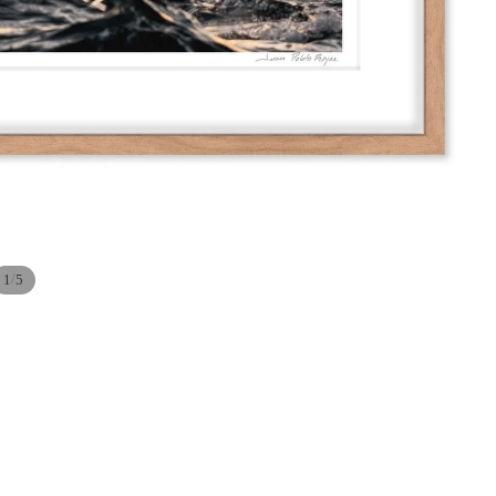
/
1
5