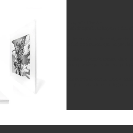
Fotografía Fine Art
Cada fotografía es impresa y firma
La impresión usa tintas pigmentad
estándar de museo, que asegura la m
Si eliges la versión enmarcada, el 
en un proceso pensado para protege
Los marcos se cortan, unen y termin
fotografía el sostén y la elegancia 