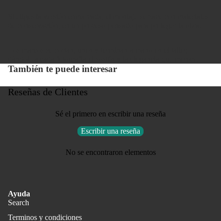
Si eliges la versión enmarcada, el montaje se hace con materiales
de conservación, en un proceso pensado para proteger la obra.
Los marcos se cortan, unen y terminan a mano en el taller,
dándole a cada fotografía el sostén y la elegancia que merece.
También te puede interesar
Reseñas de Clientes
Sé el primero en escribir una reseña
Escribir una reseña
No se encontraron elementos
Ayuda
Search
Terminos y condiciones