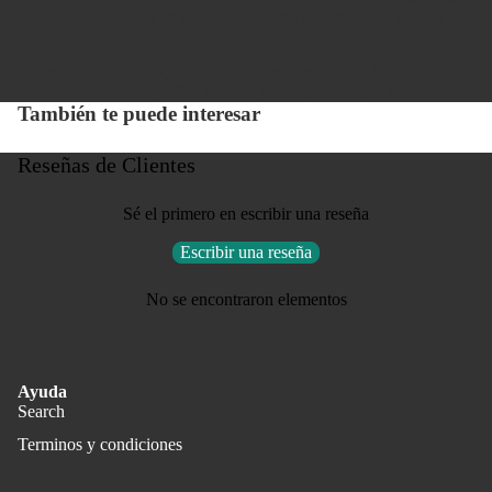
de conservación, en un proceso pensado para proteger la obra.
Los marcos se cortan, unen y terminan a mano en el taller,
dándole a cada fotografía el sostén y la elegancia que merece.
También te puede interesar
Reseñas de Clientes
Sé el primero en escribir una reseña
Escribir una reseña
No se encontraron elementos
Ayuda
Search
Terminos y condiciones