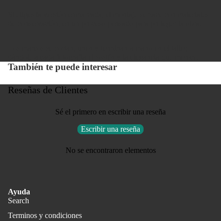
Si eliges la versión enmarcada, el montaje se hace con materiales
de conservación, en un proceso pensado para proteger la obra.
Los marcos se cortan, unen y terminan a mano en el taller,
dándole a cada fotografía el sostén y la elegancia que merece.
También te puede interesar
Reseñas de Clientes
Sé el primero en escribir una reseña
Escribir una reseña
No se encontraron elementos
Ayuda
Search
Terminos y condiciones