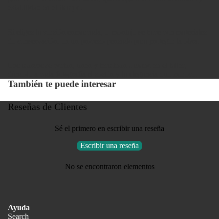
estabilidad en el tiempo.
Si eliges la versión enmarcada, el montaje se hace con materiales
de conservación, en un proceso pensado para proteger la obra.
Los marcos se cortan, unen y terminan a mano en el taller,
dándole a cada fotografía el sostén y la elegancia que merece.
También te puede interesar
Reseñas de Clientes
Sé el primero en escribir una reseña
Escribir una reseña
No se encontraron elementos
Ayuda
Search