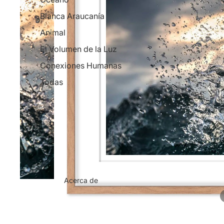
Blanca Araucanía
Animal
El Volumen de la Luz
Conexiones Humanas
Todas
Acerca de