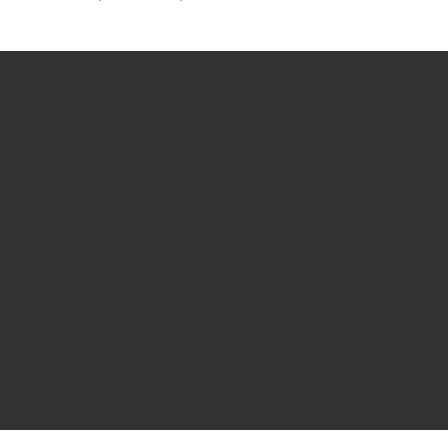
da a mano por Juan Pablo.
as sobre papel Fine Art de 310 gramos —
áxima calidad y estabilidad en el tiempo.
montaje se hace con materiales de conservación,
r la obra.
an a mano en el taller, dándole a cada
que merece.