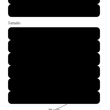
Sólo impresión
Tamaño
43 x 33
55 x 45
75 x 60
90 x 65
115 x 85
145 x 105