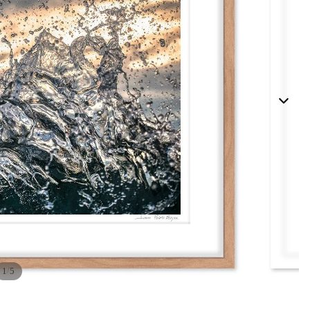
/
1
5