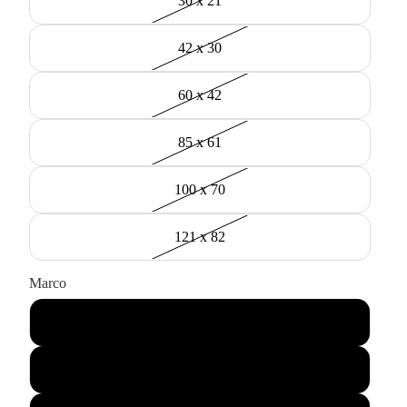
30 x 21
42 x 30
60 x 42
85 x 61
100 x 70
121 x 82
Marco
Negro
Madera