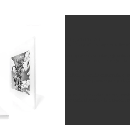
Fotografía Fine Art
Cada fotografía es impresa y firma
La impresión usa tintas pigmentad
estándar de museo, que asegura la m
Si eliges la versión enmarcada, el 
en un proceso pensado para protege
Los marcos se cortan, unen y termin
fotografía el sostén y la elegancia 