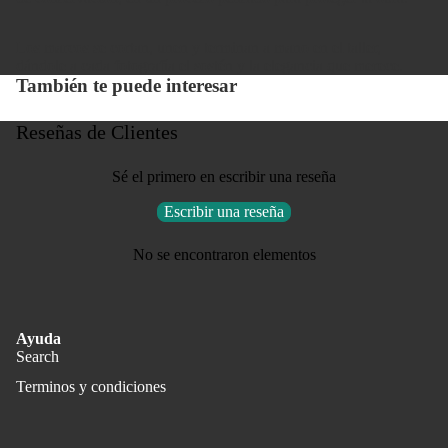
Los marcos se cortan, unen y terminan a mano en el taller,
dándole a cada fotografía el sostén y la elegancia que merece.
También te puede interesar
Reseñas de Clientes
Sé el primero en escribir una reseña
Escribir una reseña
No se encontraron elementos
Ayuda
Search
Terminos y condiciones
Política de privacidad