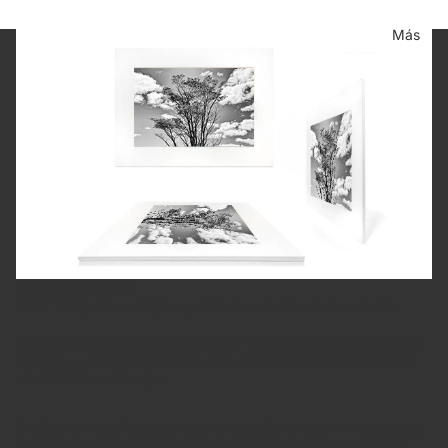
Más
Fotografía Fine Art
Cada fotografía es impresa y firmada a mano por Juan Pablo.
La impresión usa tintas pigmentadas sobre papel Fine Art de 310
gramos — estándar de museo, que asegura la máxima calidad y
estabilidad en el tiempo.
Si eliges la versión enmarcada, el montaje se hace con materiales
de conservación, en un proceso pensado para proteger la obra.