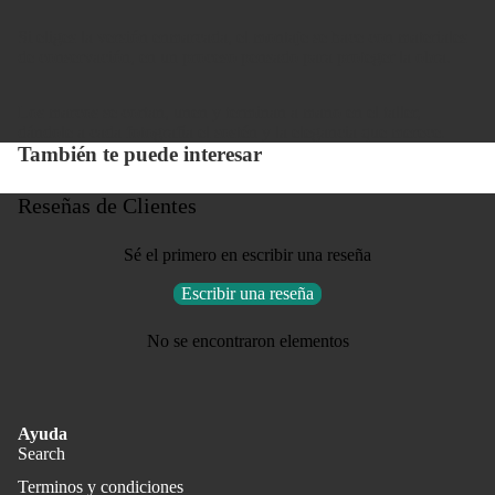
Si eliges la versión enmarcada, el montaje se hace con materiales
de conservación, en un proceso pensado para proteger la obra.
Los marcos se cortan, unen y terminan a mano en el taller,
dándole a cada fotografía el sostén y la elegancia que merece.
También te puede interesar
Reseñas de Clientes
Sé el primero en escribir una reseña
Escribir una reseña
No se encontraron elementos
Ayuda
Search
Terminos y condiciones