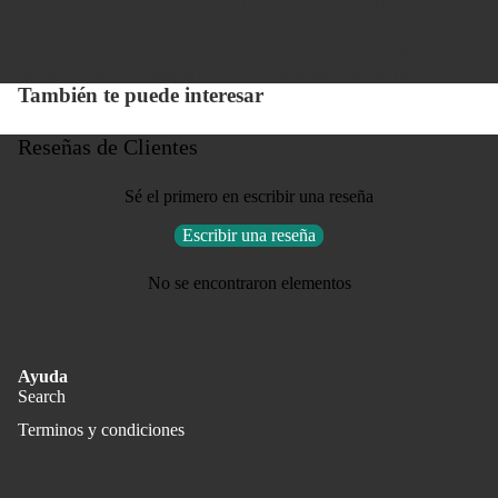
Los marcos se cortan, unen y terminan a mano en el taller,
dándole a cada fotografía el sostén y la elegancia que merece.
También te puede interesar
Reseñas de Clientes
Sé el primero en escribir una reseña
Escribir una reseña
No se encontraron elementos
Ayuda
Search
Terminos y condiciones
Política de privacidad