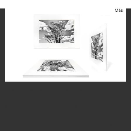
Más
Fotografía Fine Art
Cada fotografía es impresa y firmada a mano por Juan Pablo.
La impresión usa tintas pigmentadas sobre papel Fine Art de 310
gramos — estándar de museo, que asegura la máxima calidad y
estabilidad en el tiempo.
Si eliges la versión enmarcada, el montaje se hace con materiales
de conservación, en un proceso pensado para proteger la obra.