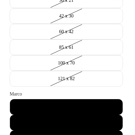
30 x 21
42 x 30
60 x 42
85 x 61
100 x 70
121 x 82
Marco
Negro
Madera