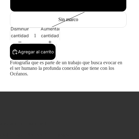
Blanco
Sin marco
Disminuir
Aumentar
cantidad
cantidad
Agregar al carrito
Fotografía que es parte de un trabajo que busca evocar en
el ser humano la profunda conexión que tiene con los
Océanos.
da a mano por Juan Pablo.
as sobre papel Fine Art de 310 gramos —