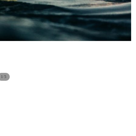
/
1
5