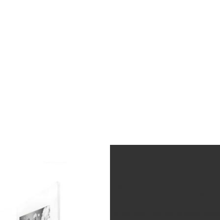
Fotografía Fine Art
Cada fotografía es impresa y firma
La impresión usa tintas pigmentad