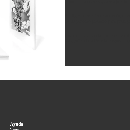
estándar de museo, que asegura la m
Si eliges la versión enmarcada, el 
en un proceso pensado para protege
Los marcos se cortan, unen y termin
fotografía el sostén y la elegancia 
Política de privacidad
Política de reembolso
Ayuda
Términos del servicio
Search