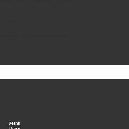
áxima calidad y estabilidad en el tiempo.
montaje se hace con materiales de conservación,
r la obra.
an a mano en el taller, dándole a cada
que merece.
Menú
Home