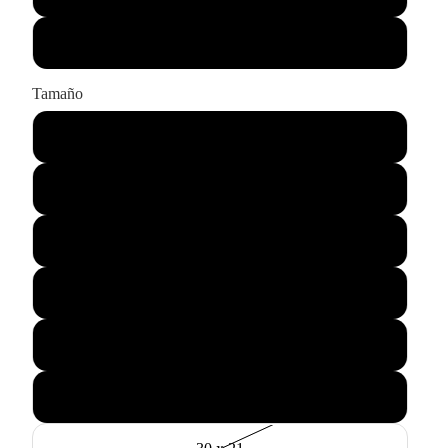
Sólo impresión
Tamaño
43 x 33
55 x 45
75 x 60
90 x 65
115 x 85
145 x 105